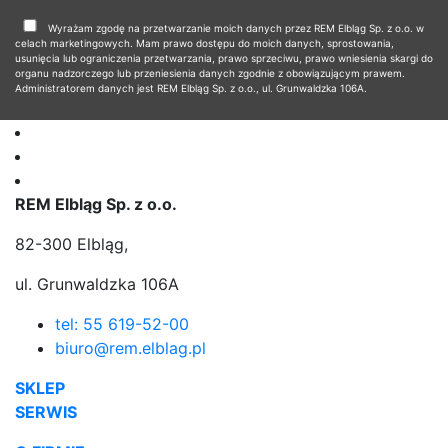
Wyrażam zgodę na przetwarzanie moich danych przez REM Elbląg Sp. z o.o. w
celach marketingowych. Mam prawo dostępu do moich danych, sprostowania,
usunięcia lub ograniczenia przetwarzania, prawo sprzeciwu, prawo wniesienia skargi do
organu nadzorczego lub przeniesienia danych zgodnie z obowiązującym prawem.
Administratorem danych jest REM Elbląg Sp. z o.o., ul. Grunwaldzka 106A.
REM Elbląg Sp. z o.o.
82-300 Elbląg,
ul. Grunwaldzka 106A
tel: 55 619-52-00
biuro@rem.elblag.pl
SKLEP
SERWIS