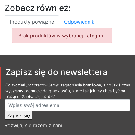
Zobacz również:
Produkty powiązne
Odpowiedniki
Brak produktów w wybranej kategorii!
Zapisz się do newslettera
Co tydzień „rozpracowujemy” zagadnienia branżowe, a co jakiś czas
wysyłamy promocje do grupy osób, które tak jak my chcą być na
bieżąco. Zapisz się już dziś!
Zapisz się
Rozwijaj się razem z nami!