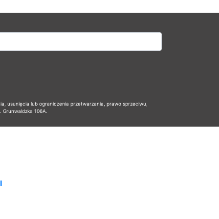
 usunięcia lub ograniczenia przetwarzania, prawo sprzeciwu,
l. Grunwaldzka 106A.
I