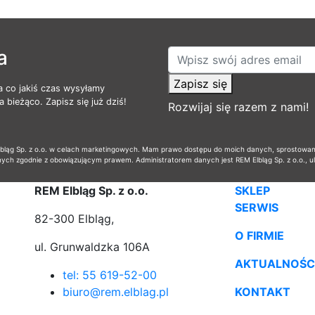
a
Zapisz się
a co jakiś czas wysyłamy
 bieżąco. Zapisz się już dziś!
Rozwijaj się razem z nami!
ąg Sp. z o.o. w celach marketingowych. Mam prawo dostępu do moich danych, sprostowania,
nych zgodnie z obowiązującym prawem. Administratorem danych jest REM Elbląg Sp. z o.o., u
REM Elbląg Sp. z o.o.
SKLEP
SERWIS
82-300 Elbląg,
O FIRMIE
ul. Grunwaldzka 106A
AKTUALNOŚC
tel: 55 619-52-00
biuro@rem.elblag.pl
KONTAKT