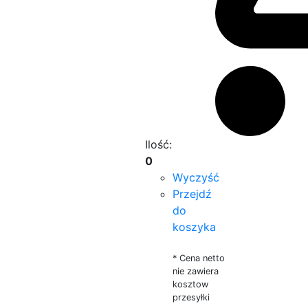
Ilość:
0
Wyczyść
Przejdź
do
koszyka
* Cena netto
nie zawiera
kosztow
przesyłki