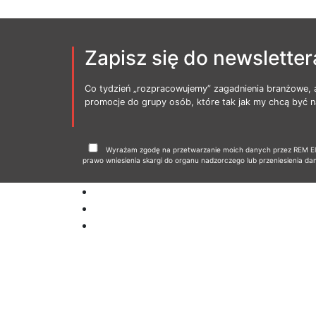
Zapisz się do newsletter
Co tydzień „rozpracowujemy” zagadnienia branżowe, 
promocje do grupy osób, które tak jak my chcą być na
Wyrażam zgodę na przetwarzanie moich danych przez REM Elbl
prawo wniesienia skargi do organu nadzorczego lub przeniesienia da