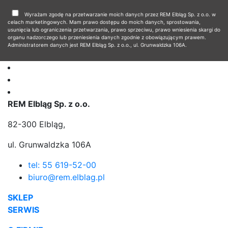
Wyrażam zgodę na przetwarzanie moich danych przez REM Elbląg Sp. z o.o. w
celach marketingowych. Mam prawo dostępu do moich danych, sprostowania,
usunięcia lub ograniczenia przetwarzania, prawo sprzeciwu, prawo wniesienia skargi do
organu nadzorczego lub przeniesienia danych zgodnie z obowiązującym prawem.
Administratorem danych jest REM Elbląg Sp. z o.o., ul. Grunwaldzka 106A.
REM Elbląg Sp. z o.o.
82-300 Elbląg,
ul. Grunwaldzka 106A
tel: 55 619-52-00
biuro@rem.elblag.pl
SKLEP
SERWIS