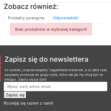
Zobacz również:
Produkty powiązne
Odpowiedniki
Brak produktów w wybranej kategorii!
Zapisz się do newslettera
Co tydzień „rozpracowujemy” zagadnienia branżowe, a co jakiś czas
wysyłamy promocje do grupy osób, które tak jak my chcą być na
bieżąco. Zapisz się już dziś!
Zapisz się
Rozwijaj się razem z nami!