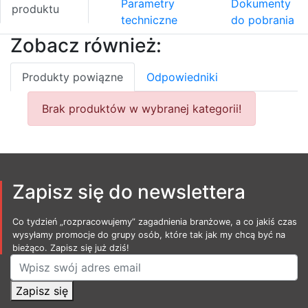
Parametry
Dokumenty
produktu
techniczne
do pobrania
Zobacz również:
Produkty powiązne
Odpowiedniki
Brak produktów w wybranej kategorii!
Zapisz się do newslettera
Co tydzień „rozpracowujemy” zagadnienia branżowe, a co jakiś czas
wysyłamy promocje do grupy osób, które tak jak my chcą być na
bieżąco. Zapisz się już dziś!
Zapisz się