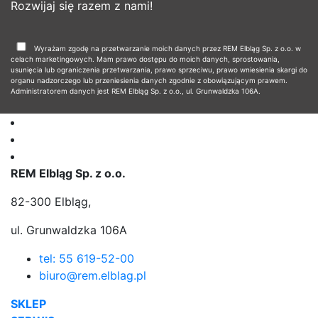
Rozwijaj się razem z nami!
Wyrażam zgodę na przetwarzanie moich danych przez REM Elbląg Sp. z o.o. w
celach marketingowych. Mam prawo dostępu do moich danych, sprostowania,
usunięcia lub ograniczenia przetwarzania, prawo sprzeciwu, prawo wniesienia skargi do
organu nadzorczego lub przeniesienia danych zgodnie z obowiązującym prawem.
Administratorem danych jest REM Elbląg Sp. z o.o., ul. Grunwaldzka 106A.
REM Elbląg Sp. z o.o.
82-300 Elbląg,
ul. Grunwaldzka 106A
tel: 55 619-52-00
biuro@rem.elblag.pl
SKLEP