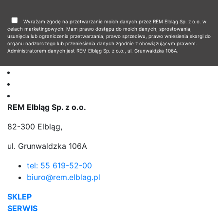
Wyrażam zgodę na przetwarzanie moich danych przez REM Elbląg Sp. z o.o. w
celach marketingowych. Mam prawo dostępu do moich danych, sprostowania,
usunięcia lub ograniczenia przetwarzania, prawo sprzeciwu, prawo wniesienia skargi do
organu nadzorczego lub przeniesienia danych zgodnie z obowiązującym prawem.
Administratorem danych jest REM Elbląg Sp. z o.o., ul. Grunwaldzka 106A.
REM Elbląg Sp. z o.o.
82-300 Elbląg,
ul. Grunwaldzka 106A
tel: 55 619-52-00
biuro@rem.elblag.pl
SKLEP
SERWIS