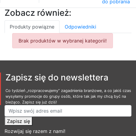
do pobrania
Zobacz również:
Produkty powiązne
Odpowiedniki
Brak produktów w wybranej kategorii!
Zapisz się do newslettera
Co tydzień „rozpracowujemy” zagadnienia branżowe, a co jakiś czas
wysyłamy promocje do grupy osób, które tak jak my chcą być na
bieżąco. Zapisz się już dziś!
Zapisz się
Rozwijaj się razem z nami!