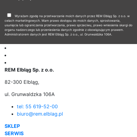
Wyrażam zgodę na przetwarzanie moich danych przez REM Elbląg Sp. z o.o. w
celach marketingowych. Mam prawo dostępu do moich danych, sprostowania,
usunięcia lub ograniczenia przetwarzania, prawo sprzeciwu, prawo wniesienia skargi do
organu nadzorczego lub przeniesienia danych zgodnie z obowiązującym prawem.
Administratorem danych jest REM Elbląg Sp. z o.o., ul. Grunwaldzka 106A.
REM Elbląg Sp. z o.o.
82-300 Elbląg,
ul. Grunwaldzka 106A
tel: 55 619-52-00
biuro@rem.elblag.pl
SKLEP
SERWIS