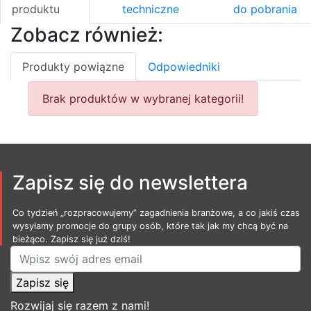
produktu
techniczne
do pobrania
Zobacz również:
Produkty powiązne
Odpowiedniki
Brak produktów w wybranej kategorii!
Zapisz się do newslettera
Co tydzień „rozpracowujemy” zagadnienia branżowe, a co jakiś czas
wysyłamy promocje do grupy osób, które tak jak my chcą być na
bieżąco. Zapisz się już dziś!
Zapisz się
Rozwijaj się razem z nami!