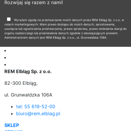
Rozwijaj się razem z nami!
Wyrażam zgodę na przetwarzanie moich danych przez REM Elbląg Sp. z o.o. w
celach marketingowych. Mam prawo dostępu do moich danych, sprostowania,
usunięcia lub ograniczenia przetwarzania, prawo sprzeciwu, prawo wniesienia skargi do
organu nadzorczego lub przeniesienia danych zgodnie z obowiązującym prawem.
Administratorem danych jest REM Elbląg Sp. z o.o., ul. Grunwaldzka 106A.
REM Elbląg Sp. z o.o.
82-300 Elbląg,
ul. Grunwaldzka 106A
tel: 55 619-52-00
biuro@rem.elblag.pl
SKLEP