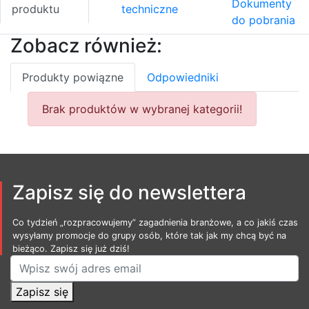
Dokumenty
produktu
techniczne
do pobrania
Zobacz również:
Produkty powiązne
Odpowiedniki
Brak produktów w wybranej kategorii!
Zapisz się do newslettera
Co tydzień „rozpracowujemy” zagadnienia branżowe, a co jakiś czas
wysyłamy promocje do grupy osób, które tak jak my chcą być na
bieżąco. Zapisz się już dziś!
Zapisz się