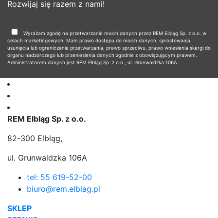
Rozwijaj się razem z nami!
Wyrażam zgodę na przetwarzanie moich danych przez REM Elbląg Sp. z o.o. w
celach marketingowych. Mam prawo dostępu do moich danych, sprostowania,
usunięcia lub ograniczenia przetwarzania, prawo sprzeciwu, prawo wniesienia skargi do
organu nadzorczego lub przeniesienia danych zgodnie z obowiązującym prawem.
Administratorem danych jest REM Elbląg Sp. z o.o., ul. Grunwaldzka 106A.
REM Elbląg Sp. z o.o.
82-300 Elbląg,
ul. Grunwaldzka 106A
tel: 55 619-52-00
biuro@rem.elblag.pl
SKLEP