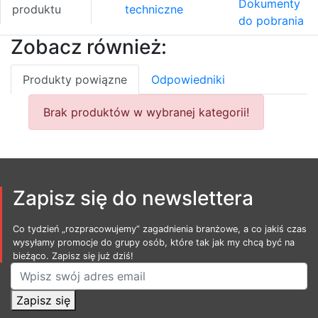
Dokumenty
produktu
techniczne
do pobrania
Zobacz również:
Produkty powiązne
Odpowiedniki
Brak produktów w wybranej kategorii!
Zapisz się do newslettera
Co tydzień „rozpracowujemy” zagadnienia branżowe, a co jakiś czas
wysyłamy promocje do grupy osób, które tak jak my chcą być na
bieżąco. Zapisz się już dziś!
Zapisz się