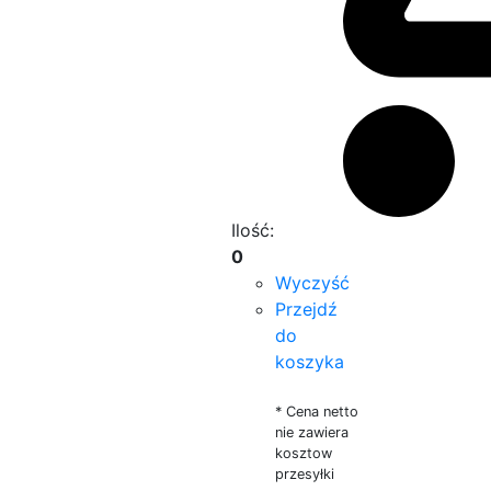
Ilość:
0
Wyczyść
Przejdź
do
koszyka
* Cena netto
nie zawiera
kosztow
przesyłki