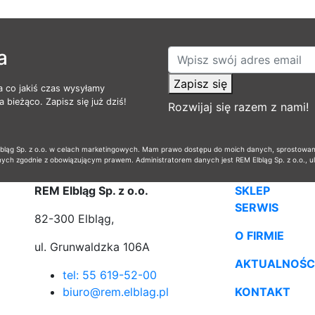
a
Zapisz się
a co jakiś czas wysyłamy
 bieżąco. Zapisz się już dziś!
Rozwijaj się razem z nami!
ąg Sp. z o.o. w celach marketingowych. Mam prawo dostępu do moich danych, sprostowania,
nych zgodnie z obowiązującym prawem. Administratorem danych jest REM Elbląg Sp. z o.o., u
REM Elbląg Sp. z o.o.
SKLEP
SERWIS
82-300 Elbląg,
O FIRMIE
ul. Grunwaldzka 106A
AKTUALNOŚC
tel: 55 619-52-00
biuro@rem.elblag.pl
KONTAKT