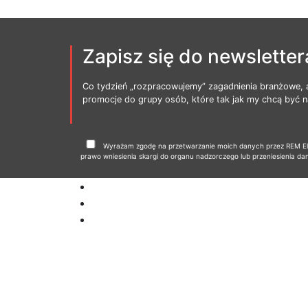
Zapisz się do newsletter
Co tydzień „rozpracowujemy” zagadnienia branżowe, 
promocje do grupy osób, które tak jak my chcą być na
Wyrażam zgodę na przetwarzanie moich danych przez REM Elbl
prawo wniesienia skargi do organu nadzorczego lub przeniesienia da