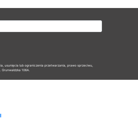
 usunięcia lub ograniczenia przetwarzania, prawo sprzeciwu,
l. Grunwaldzka 106A.
I