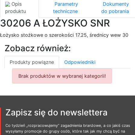
Opis
Parametry
Dokumenty
produktu
techniczne
do pobrania
30206 A ŁOŻYSKO SNR
Łożysko stożkowe o szerokości 17.25, średnicy wew 30
Zobacz również:
Produkty powiązne
Odpowiedniki
Brak produktów w wybranej kategorii!
Zapisz się do newslettera
Co tydzień „rozpracowujemy” zagadnienia branżowe, a co jakiś czas
wysyłamy promocje do grupy osób, które tak jak my chcą być na