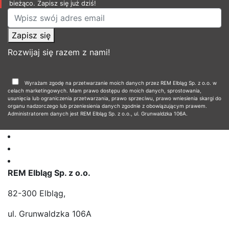
bieżąco. Zapisz się już dziś!
Zapisz się
Rozwijaj się razem z nami!
Wyrażam zgodę na przetwarzanie moich danych przez REM Elbląg Sp. z o.o. w
celach marketingowych. Mam prawo dostępu do moich danych, sprostowania,
usunięcia lub ograniczenia przetwarzania, prawo sprzeciwu, prawo wniesienia skargi do
organu nadzorczego lub przeniesienia danych zgodnie z obowiązującym prawem.
Administratorem danych jest REM Elbląg Sp. z o.o., ul. Grunwaldzka 106A.
REM Elbląg Sp. z o.o.
82-300 Elbląg,
ul. Grunwaldzka 106A