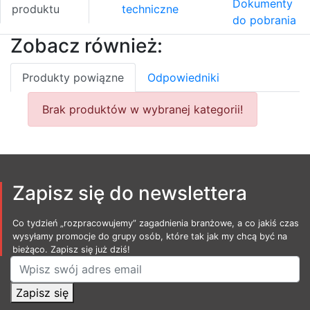
Dokumenty
produktu
techniczne
do pobrania
Zobacz również:
Produkty powiązne
Odpowiedniki
Brak produktów w wybranej kategorii!
Zapisz się do newslettera
Co tydzień „rozpracowujemy” zagadnienia branżowe, a co jakiś czas
wysyłamy promocje do grupy osób, które tak jak my chcą być na
bieżąco. Zapisz się już dziś!
Zapisz się