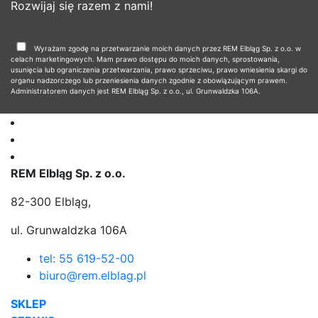
Rozwijaj się razem z nami!
Wyrażam zgodę na przetwarzanie moich danych przez REM Elbląg Sp. z o.o. w
celach marketingowych. Mam prawo dostępu do moich danych, sprostowania,
usunięcia lub ograniczenia przetwarzania, prawo sprzeciwu, prawo wniesienia skargi do
organu nadzorczego lub przeniesienia danych zgodnie z obowiązującym prawem.
Administratorem danych jest REM Elbląg Sp. z o.o., ul. Grunwaldzka 106A.
REM Elbląg Sp. z o.o.
82-300 Elbląg,
ul. Grunwaldzka 106A
tel: 55 619-52-00
biuro@rem.elblag.pl
SKLEP