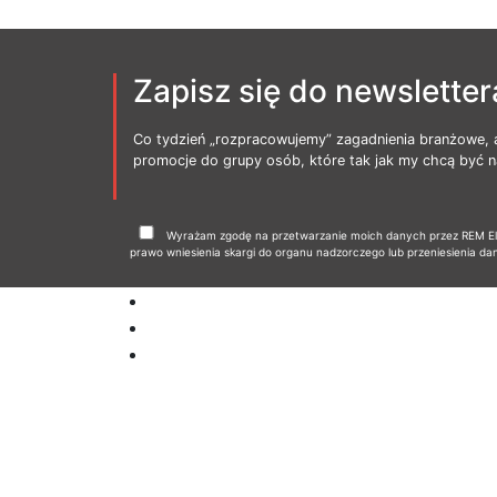
Zapisz się do newsletter
Co tydzień „rozpracowujemy” zagadnienia branżowe, 
promocje do grupy osób, które tak jak my chcą być na
Wyrażam zgodę na przetwarzanie moich danych przez REM Elbl
prawo wniesienia skargi do organu nadzorczego lub przeniesienia da