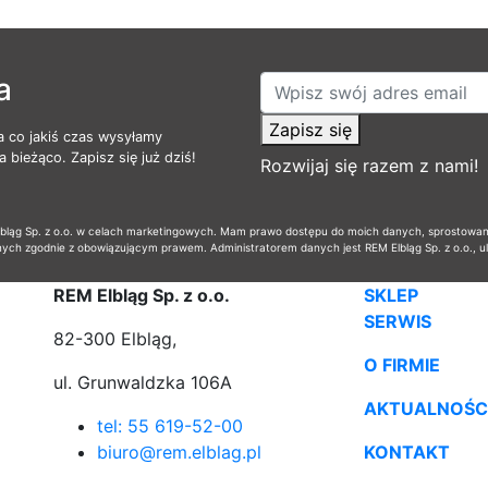
a
Zapisz się
a co jakiś czas wysyłamy
 bieżąco. Zapisz się już dziś!
Rozwijaj się razem z nami!
ąg Sp. z o.o. w celach marketingowych. Mam prawo dostępu do moich danych, sprostowania,
nych zgodnie z obowiązującym prawem. Administratorem danych jest REM Elbląg Sp. z o.o., u
REM Elbląg Sp. z o.o.
SKLEP
SERWIS
82-300 Elbląg,
O FIRMIE
ul. Grunwaldzka 106A
AKTUALNOŚC
tel: 55 619-52-00
biuro@rem.elblag.pl
KONTAKT