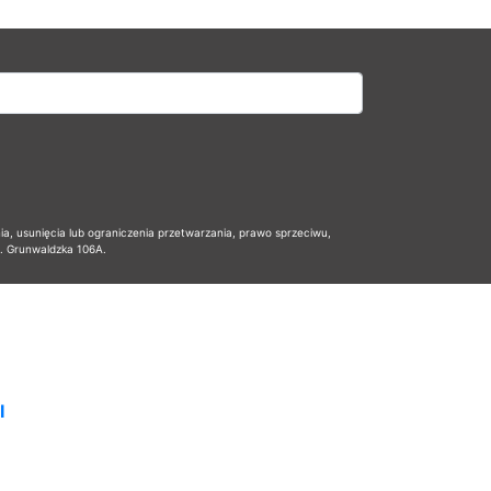
 usunięcia lub ograniczenia przetwarzania, prawo sprzeciwu,
l. Grunwaldzka 106A.
I