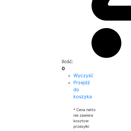
Ilość:
0
Wyczyść
Przejdź
do
koszyka
* Cena netto
nie zawiera
kosztow
przesyłki