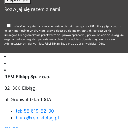
Rozwijaj się razem z nami!
Wyrażam zgodę na przetwarzanie moich danych przez REM Elbląg Sp. z o.o. w
celach marketingowych. Mam prawo dostępu do moich danych, sprostowania,
usunięcia lub ograniczenia przetwarzania, prawo sprzeciwu, prawo wniesienia skargi do
organu nadzorczego lub przeniesienia danych zgodnie z obowiązującym prawem.
Administratorem danych jest REM Elbląg Sp. z o.o., ul. Grunwaldzka 106A.
REM Elbląg Sp. z o.o.
82-300 Elbląg,
ul. Grunwaldzka 106A
tel: 55 619-52-00
biuro@rem.elblag.pl