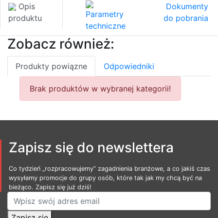
Opis
Dokumenty
Parametry
produktu
do pobrania
techniczne
Zobacz również:
Produkty powiązne
Odpowiedniki
Brak produktów w wybranej kategorii!
Zapisz się do newslettera
Co tydzień „rozpracowujemy” zagadnienia branżowe, a co jakiś czas
wysyłamy promocje do grupy osób, które tak jak my chcą być na
bieżąco. Zapisz się już dziś!
Zapisz się