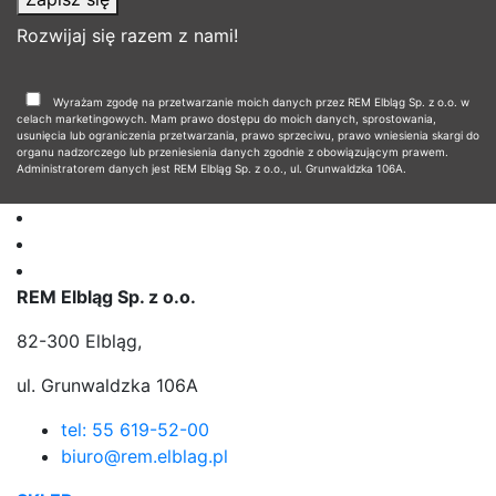
Rozwijaj się razem z nami!
Wyrażam zgodę na przetwarzanie moich danych przez REM Elbląg Sp. z o.o. w
celach marketingowych. Mam prawo dostępu do moich danych, sprostowania,
usunięcia lub ograniczenia przetwarzania, prawo sprzeciwu, prawo wniesienia skargi do
organu nadzorczego lub przeniesienia danych zgodnie z obowiązującym prawem.
Administratorem danych jest REM Elbląg Sp. z o.o., ul. Grunwaldzka 106A.
REM Elbląg Sp. z o.o.
82-300 Elbląg,
ul. Grunwaldzka 106A
tel: 55 619-52-00
biuro@rem.elblag.pl