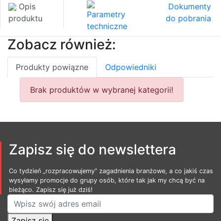
Opis
Dokumenty
Parametry
produktu
do pobrania
techniczne
Zobacz również:
Produkty powiązne
Odpowiedniki
Brak produktów w wybranej kategorii!
Zapisz się do newslettera
Co tydzień „rozpracowujemy” zagadnienia branżowe, a co jakiś czas
wysyłamy promocje do grupy osób, które tak jak my chcą być na
bieżąco. Zapisz się już dziś!
Zapisz się