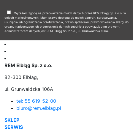
Wyrażam zgodę na przetwarzanie moich danych przez REM Elbląg Sp. z o.o. w
celach marketingowych. Mam prawo dostępu do moich danych, sprostowania,
usunięcia lub ograniczenia przetwarzania, prawo sprzeciwu, prawo wniesienia skargi do
organu nadzorczego lub przeniesienia danych zgodnie z obowiązującym prawem.
Administratorem danych jest REM Elbląg Sp. z o.o., ul. Grunwaldzka 106A.
REM Elbląg Sp. z o.o.
82-300 Elbląg,
ul. Grunwaldzka 106A
tel: 55 619-52-00
biuro@rem.elblag.pl
SKLEP
SERWIS