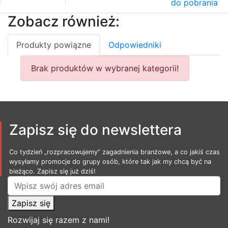
do pobrania
Zobacz również:
Produkty powiązne
Odpowiedniki
Brak produktów w wybranej kategorii!
Zapisz się do newslettera
Co tydzień „rozpracowujemy” zagadnienia branżowe, a co jakiś czas
wysyłamy promocje do grupy osób, które tak jak my chcą być na
bieżąco. Zapisz się już dziś!
Zapisz się
Rozwijaj się razem z nami!