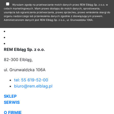
Wyrażam zgodę na przetwarzanie moich danych przez REM Elbląg Sp. z o.o. w
celach marketingowych. Mam prawo dostępu do moich danych, sprostowania,
usunięcia lub ograniczenia przetwarzania, prawo sprzeciwu, prawo wniesienia skargi do
organu nadzorczego lub przeniesienia danych zgodnie z obowiązującym prawem.
Administratorem danych jest REM Elbląg Sp. z o.o., ul. Grunwaldzka 106A.
REM Elbląg Sp. z o.o.
82-300 Elbląg,
ul. Grunwaldzka 106A
tel: 55 619-52-00
biuro@rem.elblag.pl
SKLEP
SERWIS
O FIRMIE