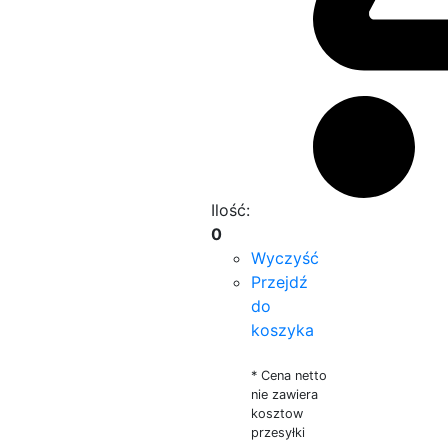
Ilość:
0
Wyczyść
Przejdź
do
koszyka
* Cena netto
nie zawiera
kosztow
przesyłki