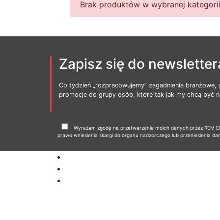
Brak produktów w wybranej kategorii
Zapisz się do newsletter
Co tydzień „rozpracowujemy” zagadnienia branżowe, 
promocje do grupy osób, które tak jak my chcą być na
Wyrażam zgodę na przetwarzanie moich danych przez REM Elbl
prawo wniesienia skargi do organu nadzorczego lub przeniesienia da