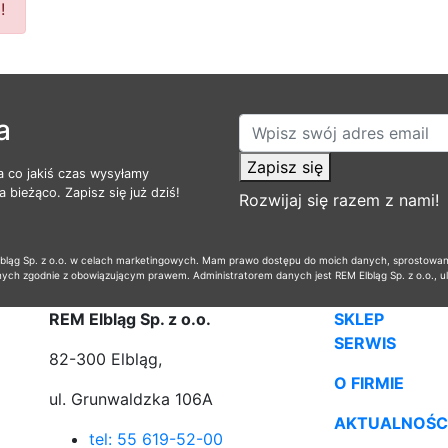
!
a
Zapisz się
a co jakiś czas wysyłamy
 bieżąco. Zapisz się już dziś!
Rozwijaj się razem z nami!
ąg Sp. z o.o. w celach marketingowych. Mam prawo dostępu do moich danych, sprostowania,
nych zgodnie z obowiązującym prawem. Administratorem danych jest REM Elbląg Sp. z o.o., u
REM Elbląg Sp. z o.o.
SKLEP
SERWIS
82-300 Elbląg,
O FIRMIE
ul. Grunwaldzka 106A
AKTUALNOŚC
tel: 55 619-52-00