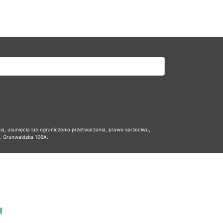
 usunięcia lub ograniczenia przetwarzania, prawo sprzeciwu,
l. Grunwaldzka 106A.
I