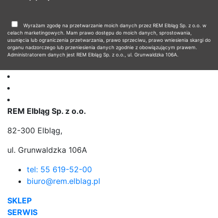
Wyrażam zgodę na przetwarzanie moich danych przez REM Elbląg Sp. z o.o. w
celach marketingowych. Mam prawo dostępu do moich danych, sprostowania,
usunięcia lub ograniczenia przetwarzania, prawo sprzeciwu, prawo wniesienia skargi do
organu nadzorczego lub przeniesienia danych zgodnie z obowiązującym prawem.
Administratorem danych jest REM Elbląg Sp. z o.o., ul. Grunwaldzka 106A.
REM Elbląg Sp. z o.o.
82-300 Elbląg,
ul. Grunwaldzka 106A
tel: 55 619-52-00
biuro@rem.elblag.pl
SKLEP
SERWIS