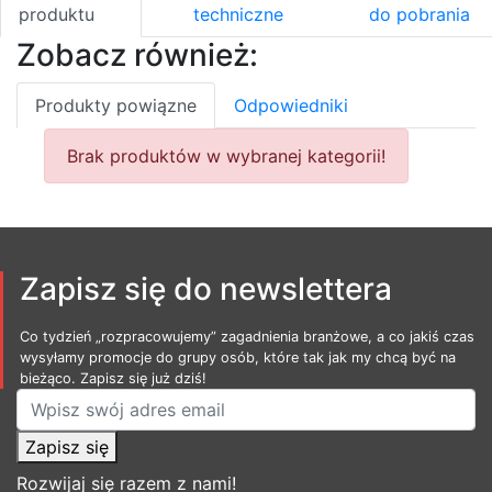
produktu
techniczne
do pobrania
Zobacz również:
Produkty powiązne
Odpowiedniki
Brak produktów w wybranej kategorii!
Zapisz się do newslettera
Co tydzień „rozpracowujemy” zagadnienia branżowe, a co jakiś czas
wysyłamy promocje do grupy osób, które tak jak my chcą być na
bieżąco. Zapisz się już dziś!
Zapisz się
Rozwijaj się razem z nami!