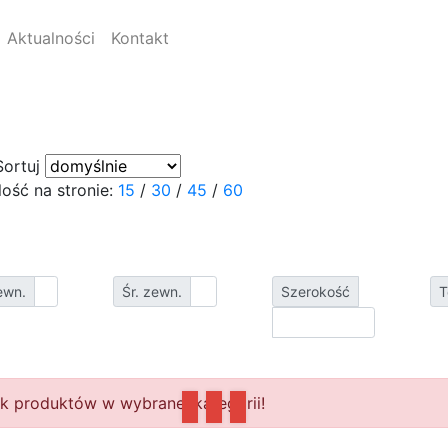
Aktualności
Kontakt
Sortuj
Ilość na stronie:
15
/
30
/
45
/
60
ewn.
Śr. zewn.
Szerokość
T
k produktów w wybranej kategorii!