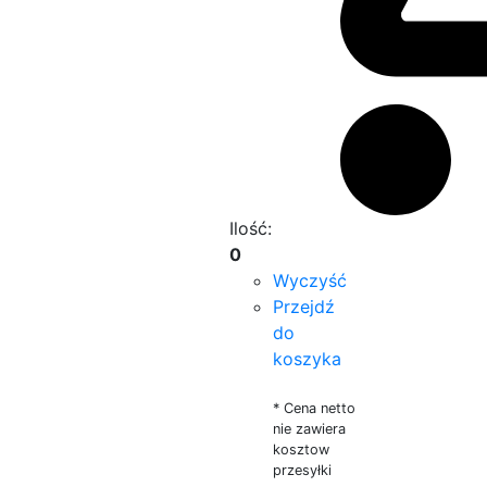
Ilość:
0
Wyczyść
Przejdź
do
koszyka
* Cena netto
nie zawiera
kosztow
przesyłki