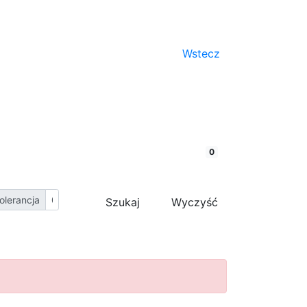
Wstecz
porównaj
0
olerancja