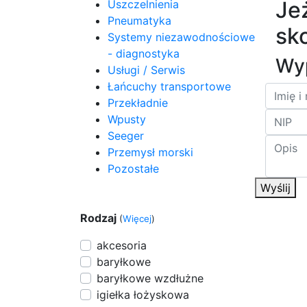
Je
Uszczelnienia
Pneumatyka
sko
Systemy niezawodnościowe
- diagnostyka
Wyp
Usługi / Serwis
Łańcuchy transportowe
Przekładnie
Wpusty
Seeger
Przemysł morski
Pozostałe
Wyślij
Rodzaj
(
Więcej
)
akcesoria
baryłkowe
baryłkowe wzdłużne
igiełka łożyskowa