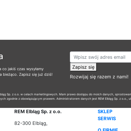
a
Zapisz się
a co jakiś czas wysyłamy
 bieżąco. Zapisz się już dziś!
Rozwijaj się razem z nami!
ąg Sp. z o.o. w celach marketingowych. Mam prawo dostępu do moich danych, sprostowania,
nych zgodnie z obowiązującym prawem. Administratorem danych jest REM Elbląg Sp. z o.o., u
REM Elbląg Sp. z o.o.
SKLEP
SERWIS
82-300 Elbląg,
O FIRMIE