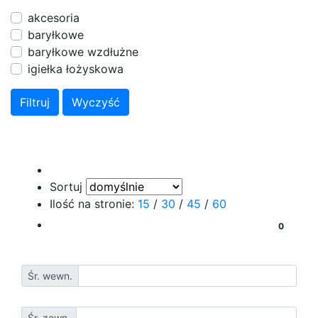
akcesoria
baryłkowe
baryłkowe wzdłużne
igiełka łożyskowa
Sortuj
Ilość na stronie:
15
/
30
/
45
/
60
porównaj
0
Śr. wewn.
Śr. zewn.