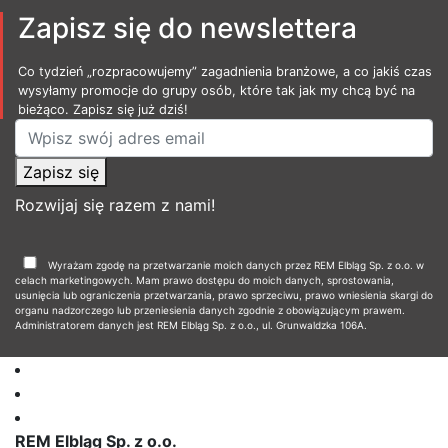
Zapisz się do newslettera
Co tydzień „rozpracowujemy” zagadnienia branżowe, a co jakiś czas
wysyłamy promocje do grupy osób, które tak jak my chcą być na
bieżąco. Zapisz się już dziś!
Zapisz się
Rozwijaj się razem z nami!
Wyrażam zgodę na przetwarzanie moich danych przez REM Elbląg Sp. z o.o. w
celach marketingowych. Mam prawo dostępu do moich danych, sprostowania,
usunięcia lub ograniczenia przetwarzania, prawo sprzeciwu, prawo wniesienia skargi do
organu nadzorczego lub przeniesienia danych zgodnie z obowiązującym prawem.
Administratorem danych jest REM Elbląg Sp. z o.o., ul. Grunwaldzka 106A.
REM Elbląg Sp. z o.o.