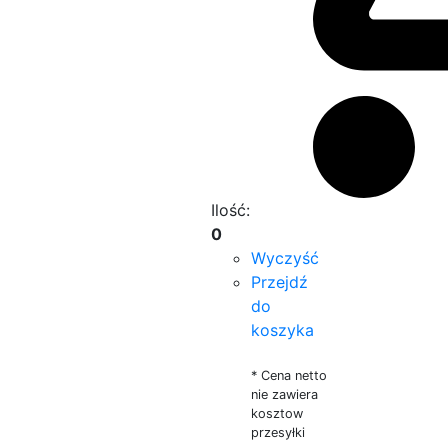
Ilość:
0
Wyczyść
Przejdź
do
koszyka
* Cena netto
nie zawiera
kosztow
przesyłki