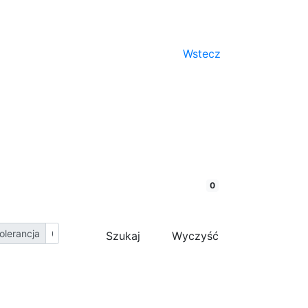
Wstecz
porównaj
0
olerancja