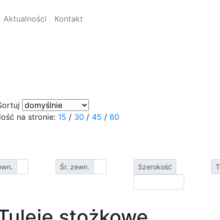
Aktualności
Kontakt
Sortuj
Ilość na stronie:
15
/
30
/
45
/
60
ewn.
Śr. zewn.
Szerokość
T
Tuleje stożkowe