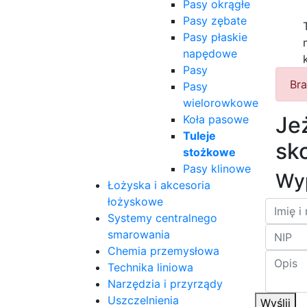
Pasy okrągłe
Pasy zębate
Pasy płaskie
napędowe
Pasy
Bra
Pasy
wielorowkowe
Je
Koła pasowe
Tuleje
sko
stożkowe
Pasy klinowe
Wyp
Łożyska i akcesoria
łożyskowe
Systemy centralnego
smarowania
Chemia przemysłowa
Technika liniowa
Narzędzia i przyrządy
Uszczelnienia
Wyślij