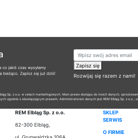
a
Zapisz się
a co jakiś czas wysyłamy
 bieżąco. Zapisz się już dziś!
Rozwijaj się razem z nami!
ąg Sp. z o.o. w celach marketingowych. Mam prawo dostępu do moich danych, sprostowania,
nych zgodnie z obowiązującym prawem. Administratorem danych jest REM Elbląg Sp. z o.o., u
REM Elbląg Sp. z o.o.
SKLEP
SERWIS
82-300 Elbląg,
O FIRMIE
ul. Grunwaldzka 106A