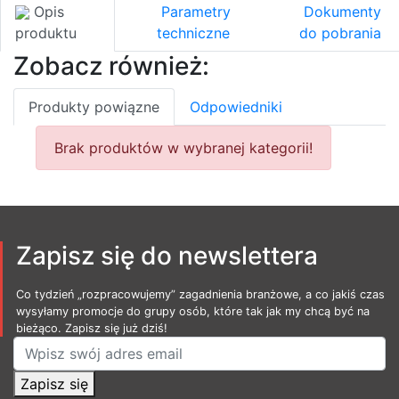
Opis
Parametry
Dokumenty
produktu
techniczne
do pobrania
Zobacz również:
Produkty powiązne
Odpowiedniki
Brak produktów w wybranej kategorii!
Zapisz się do newslettera
Co tydzień „rozpracowujemy” zagadnienia branżowe, a co jakiś czas
wysyłamy promocje do grupy osób, które tak jak my chcą być na
bieżąco. Zapisz się już dziś!
Zapisz się