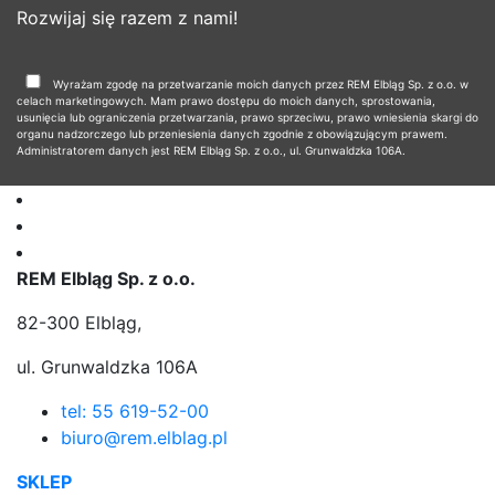
Rozwijaj się razem z nami!
Wyrażam zgodę na przetwarzanie moich danych przez REM Elbląg Sp. z o.o. w
celach marketingowych. Mam prawo dostępu do moich danych, sprostowania,
usunięcia lub ograniczenia przetwarzania, prawo sprzeciwu, prawo wniesienia skargi do
organu nadzorczego lub przeniesienia danych zgodnie z obowiązującym prawem.
Administratorem danych jest REM Elbląg Sp. z o.o., ul. Grunwaldzka 106A.
REM Elbląg Sp. z o.o.
82-300 Elbląg,
ul. Grunwaldzka 106A
tel: 55 619-52-00
biuro@rem.elblag.pl
SKLEP