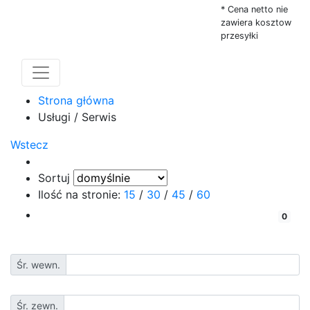
* Cena netto nie
zawiera kosztow
przesyłki
Strona główna
Usługi / Serwis
Wstecz
Sortuj
Ilość na stronie:
15
/
30
/
45
/
60
porównaj
0
Śr. wewn.
Śr. zewn.