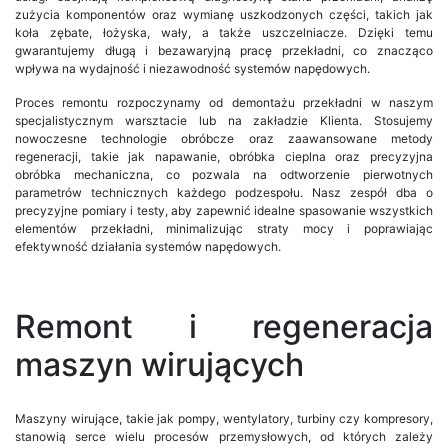
zużycia komponentów oraz wymianę uszkodzonych części, takich jak
koła zębate, łożyska, wały, a także uszczelniacze. Dzięki temu
gwarantujemy długą i bezawaryjną pracę przekładni, co znacząco
wpływa na wydajność i niezawodność systemów napędowych.
Proces remontu rozpoczynamy od demontażu przekładni w naszym
specjalistycznym warsztacie lub na zakładzie Klienta. Stosujemy
nowoczesne technologie obróbcze oraz zaawansowane metody
regeneracji, takie jak napawanie, obróbka cieplna oraz precyzyjna
obróbka mechaniczna, co pozwala na odtworzenie pierwotnych
parametrów technicznych każdego podzespołu. Nasz zespół dba o
precyzyjne pomiary i testy, aby zapewnić idealne spasowanie wszystkich
elementów przekładni, minimalizując straty mocy i poprawiając
efektywność działania systemów napędowych.
Remont i regeneracja
maszyn wirujących
Maszyny wirujące, takie jak pompy, wentylatory, turbiny czy kompresory,
stanowią serce wielu procesów przemysłowych, od których zależy