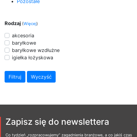
Pozostałe
Rodzaj
(
Więcej
)
akcesoria
baryłkowe
baryłkowe wzdłużne
igiełka łożyskowa
Zapisz się do newslettera
Co tydzień „rozpracowujemy” zagadnienia branżowe, a co jakiś czas