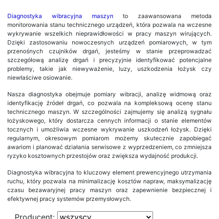
Diagnostyka wibracyjna maszyn
to zaawansowana metoda
monitorowania stanu technicznego urządzeń, która pozwala na wczesne
wykrywanie wszelkich nieprawidłowości w pracy maszyn wirujących.
Dzięki zastosowaniu nowoczesnych urządzeń pomiarowych, w tym
przenośnych czujników drgań, jesteśmy w stanie przeprowadzać
szczegółową analizę drgań i precyzyjnie identyfikować potencjalne
problemy, takie jak niewyważenie, luzy, uszkodzenia łożysk czy
niewłaściwe osiowanie.
Nasza diagnostyka obejmuje pomiary wibracji, analizę widmową oraz
identyfikację źródeł drgań, co pozwala na kompleksową ocenę stanu
technicznego maszyn. W szczególności zajmujemy się analizą sygnału
łożyskowego, który dostarcza cennych informacji o stanie elementów
tocznych i umożliwia wczesne wykrywanie uszkodzeń łożysk. Dzięki
regularnym, okresowym pomiarom możemy skutecznie zapobiegać
awariom i planować działania serwisowe z wyprzedzeniem, co zmniejsza
ryzyko kosztownych przestojów oraz zwiększa wydajność produkcji.
Diagnostyka wibracyjna to kluczowy element prewencyjnego utrzymania
ruchu, który pozwala na minimalizację kosztów napraw, maksymalizację
czasu bezawaryjnej pracy maszyn oraz zapewnienie bezpiecznej i
efektywnej pracy systemów przemysłowych.
Producent: