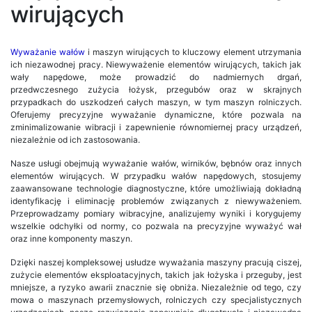
wirujących
Wyważanie wałów
i maszyn wirujących to kluczowy element utrzymania
ich niezawodnej pracy. Niewyważenie elementów wirujących, takich jak
wały napędowe, może prowadzić do nadmiernych drgań,
przedwczesnego zużycia łożysk, przegubów oraz w skrajnych
przypadkach do uszkodzeń całych maszyn, w tym maszyn rolniczych.
Oferujemy precyzyjne wyważanie dynamiczne, które pozwala na
zminimalizowanie wibracji i zapewnienie równomiernej pracy urządzeń,
niezależnie od ich zastosowania.
Nasze usługi obejmują wyważanie wałów, wirników, bębnów oraz innych
elementów wirujących. W przypadku wałów napędowych, stosujemy
zaawansowane technologie diagnostyczne, które umożliwiają dokładną
identyfikację i eliminację problemów związanych z niewyważeniem.
Przeprowadzamy pomiary wibracyjne, analizujemy wyniki i korygujemy
wszelkie odchyłki od normy, co pozwala na precyzyjne wyważyć wał
oraz inne komponenty maszyn.
Dzięki naszej kompleksowej usłudze wyważania maszyny pracują ciszej,
zużycie elementów eksploatacyjnych, takich jak łożyska i przeguby, jest
mniejsze, a ryzyko awarii znacznie się obniża. Niezależnie od tego, czy
mowa o maszynach przemysłowych, rolniczych czy specjalistycznych