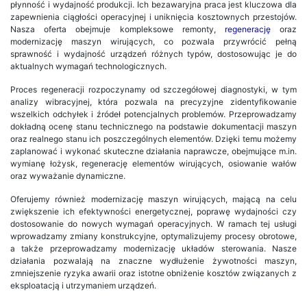
płynność i wydajność produkcji. Ich bezawaryjna praca jest kluczowa dla
zapewnienia ciągłości operacyjnej i uniknięcia kosztownych przestojów.
Nasza oferta obejmuje kompleksowe remonty,
regenerację
oraz
modernizację maszyn wirujących, co pozwala przywrócić pełną
sprawność i wydajność urządzeń różnych typów, dostosowując je do
aktualnych wymagań technologicznych.
Proces regeneracji rozpoczynamy od szczegółowej diagnostyki, w tym
analizy wibracyjnej, która pozwala na precyzyjne zidentyfikowanie
wszelkich odchyłek i źródeł potencjalnych problemów. Przeprowadzamy
dokładną ocenę stanu technicznego na podstawie dokumentacji maszyn
oraz realnego stanu ich poszczególnych elementów. Dzięki temu możemy
zaplanować i wykonać skuteczne działania naprawcze, obejmujące m.in.
wymianę łożysk, regenerację elementów wirujących, osiowanie wałów
oraz wyważanie dynamiczne.
Oferujemy również modernizację maszyn wirujących, mającą na celu
zwiększenie ich efektywności energetycznej, poprawę wydajności czy
dostosowanie do nowych wymagań operacyjnych. W ramach tej usługi
wprowadzamy zmiany konstrukcyjne, optymalizujemy procesy obrotowe,
a także przeprowadzamy modernizację układów sterowania. Nasze
działania pozwalają na znaczne wydłużenie żywotności maszyn,
zmniejszenie ryzyka awarii oraz istotne obniżenie kosztów związanych z
eksploatacją i utrzymaniem urządzeń.