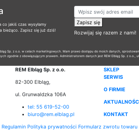
a
Zapisz się
a co jakiś czas wysyłamy
 bieżąco. Zapisz się już dziś!
Rozwijaj się razem z nami!
ąg Sp. z o.o. w celach marketingowych. Mam prawo dostępu do moich danych, sprostowania,
nych zgodnie z obowiązującym prawem. Administratorem danych jest REM Elbląg Sp. z o.o., u
REM Elbląg Sp. z o.o.
SKLEP
SERWIS
82-300 Elbląg,
O FIRMIE
ul. Grunwaldzka 106A
AKTUALNOŚC
tel: 55 619-52-00
biuro@rem.elblag.pl
KONTAKT
Regulamin
Polityka prywatności
Formularz zwrotu towaru