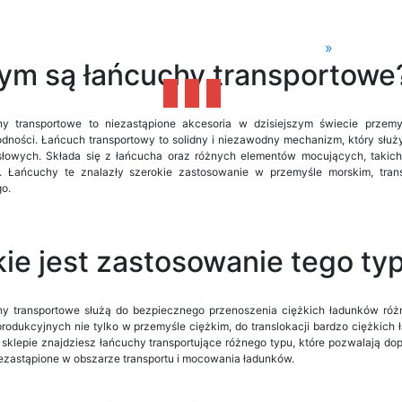
»
ym są łańcuchy transportowe
y transportowe to niezastąpione akcesoria w dzisiejszym świecie przemys
dności. Łańcuch transportowy to solidny i niezawodny mechanizm, który słu
łowych. Składa się z łańcucha oraz różnych elementów mocujących, takich 
. Łańcuchy te znalazły szerokie zastosowanie w przemyśle morskim, tran
go.
kie jest zastosowanie tego t
y transportowe służą do bezpiecznego przenoszenia ciężkich ładunków różn
 produkcyjnych nie tylko w przemyśle ciężkim, do translokacji bardzo ciężkich
sklepie znajdziesz łańcuchy transportujące różnego typu, które pozwalają do
iezastąpione w obszarze transportu i mocowania ładunków.