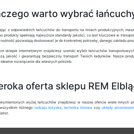
aczego warto wybrać łańcuch
ając z odpowiednich łańcuchów do transportu na liniach produkcyjnych, mas
as produkty spełniają najwyższe standardy jakości, co jest kluczowe w transp
h nośność pozwalają dostosować je do konkretnej potrzeby, danego zakładu pr
m sklepie internetowym znajdziesz szeroki wybór łańcuchów transportowych 
zą jakość i gwarantują bezpieczny transport Twoich ładunków. Nasze prod
 idealne rozwiązanie dla własnych potrzeb.
eroka oferta sklepu REM Elbl
wymienionych wyżej łańcuchów znajdziesz w naszej ofercie wiele innych pro
wszystkim różnego
rodzaju łożyska
,
technika liniowa
czy
układy przeniesie
ujesz.