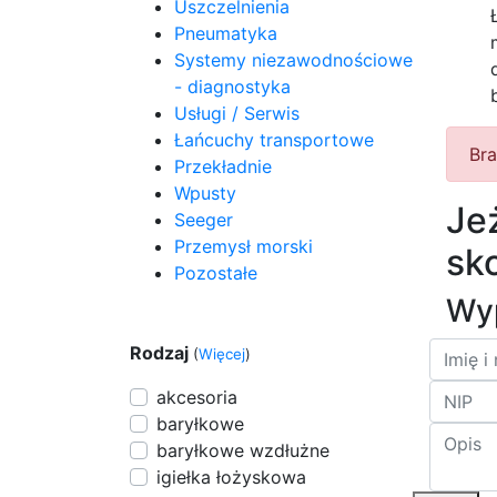
Uszczelnienia
Pneumatyka
Systemy niezawodnościowe
- diagnostyka
Usługi / Serwis
Łańcuchy transportowe
Bra
Przekładnie
Wpusty
Je
Seeger
Przemysł morski
sko
Pozostałe
Wyp
Rodzaj
(
Więcej
)
akcesoria
baryłkowe
baryłkowe wzdłużne
igiełka łożyskowa