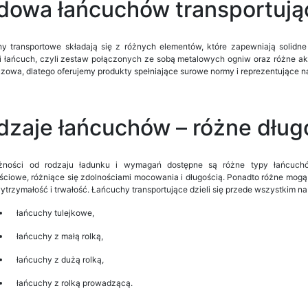
dowa łańcuchów transportują
y transportowe składają się z różnych elementów, które zapewniają solidn
 łańcuch, czyli zestaw połączonych ze sobą metalowych ogniw oraz różne ak
uczowa, dlatego oferujemy produkty spełniające surowe normy i reprezentujące 
dzaje łańcuchów – różne długo
żności od rodzaju ładunku i wymagań dostępne są różne typy łańcuchów
ciowe, różniące się zdolnościami mocowania i długością. Ponadto różne mogą b
ytrzymałość i trwałość. Łańcuchy transportujące dzieli się przede wszystkim na
łańcuchy tulejkowe,
łańcuchy z małą rolką,
łańcuchy z dużą rolką,
łańcuchy z rolką prowadzącą.