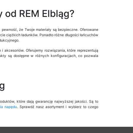
y od REM Elbląg?
z pewność, że Twoje materiały są bezpieczne. Oferowane
orcie ciężkich ładunków. Ponadto różne długości łańcuchów
odukcyjnego.
i akcesoriów. Oferujemy rozwiązania, które reprezentują
ukty są dostępne w różnych konfiguracjach, co pozwala
ąg
duktów, które dają gwarancję najwyższej jakości. Są to
nia napędu
. Sprawdź nasz asortyment i wybierz to czego