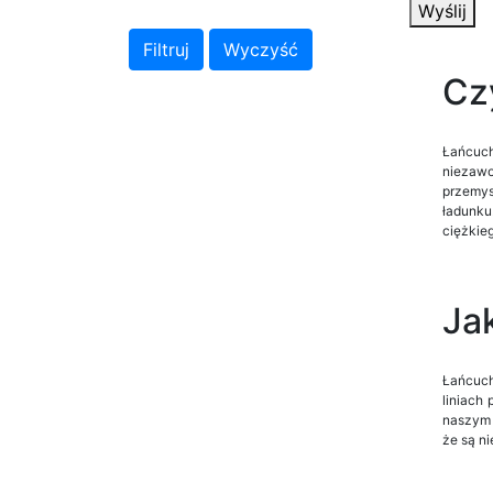
Wyślij
Cz
Łańcuch
niezawo
przemys
ładunku
ciężkie
Ja
Łańcuch
liniach
naszym 
że są n