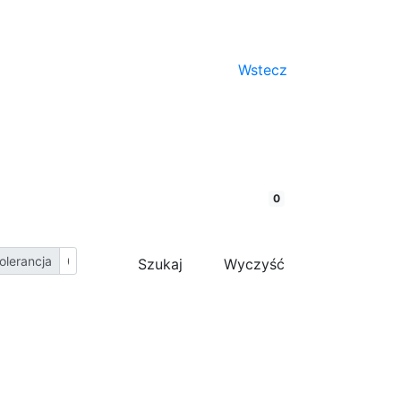
Wstecz
porównaj
0
olerancja