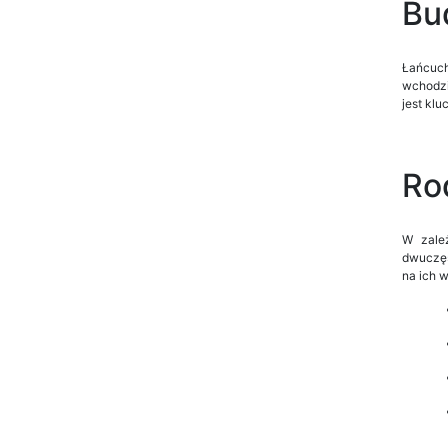
Bu
Łańcuch
wchodzi
jest kl
Ro
W zale
dwuczęś
na ich w