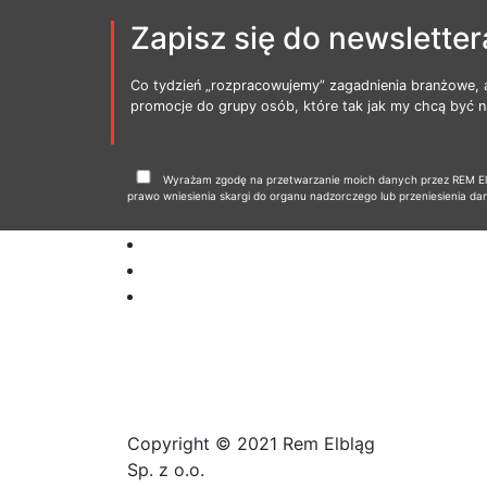
Zapisz się do newsletter
Co tydzień „rozpracowujemy” zagadnienia branżowe, 
promocje do grupy osób, które tak jak my chcą być na
Wyrażam zgodę na przetwarzanie moich danych przez REM Elbl
prawo wniesienia skargi do organu nadzorczego lub przeniesienia da
Copyright © 2021 Rem Elbląg
Sp. z o.o.