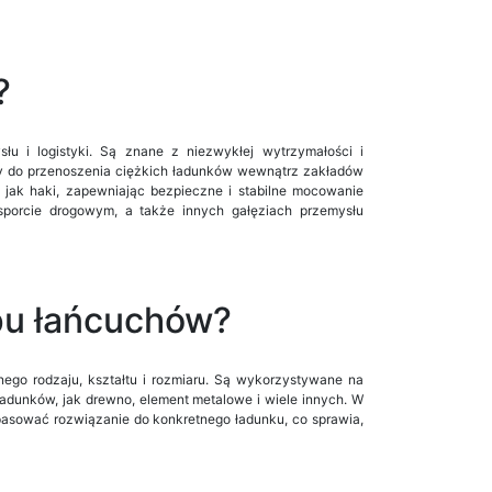
?
łu i logistyki. Są znane z niezwykłej wytrzymałości i
ży do przenoszenia ciężkich ładunków wewnątrz zakładów
jak haki, zapewniając bezpieczne i stabilne mocowanie
sporcie drogowym, a także innych gałęziach przemysłu
ypu łańcuchów?
ego rodzaju, kształtu i rozmiaru. Są wykorzystywane na
 ładunków, jak drewno, element metalowe i wiele innych. W
pasować rozwiązanie do konkretnego ładunku, co sprawia,