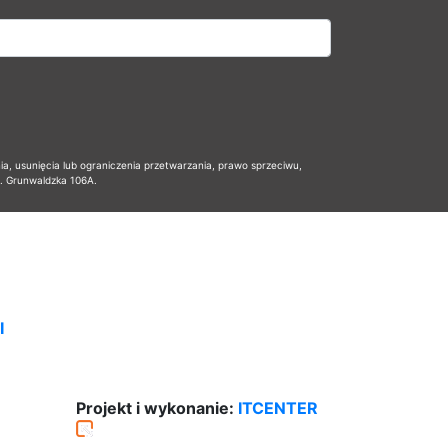
 usunięcia lub ograniczenia przetwarzania, prawo sprzeciwu,
l. Grunwaldzka 106A.
I
Projekt i wykonanie:
ITCENTER