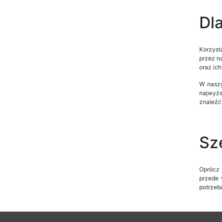
Dl
Korzyst
przez n
oraz ic
W naszy
najwyżs
znaleźć
Sz
Oprócz 
przede 
potrzeb