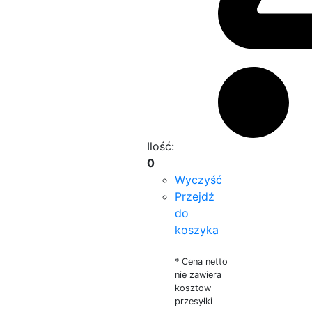
Ilość:
0
Wyczyść
Przejdź
do
koszyka
* Cena netto
nie zawiera
kosztow
przesyłki