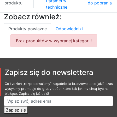
Parametry
produktu
do pobrania
techniczne
Zobacz również:
Produkty powiązne
Odpowiedniki
Brak produktów w wybranej kategorii!
Zapisz się do newslettera
Co tydzień „rozpracowujemy” zagadnienia branżowe, a co jakiś czas
wysyłamy promocje do grupy osób, które tak jak my chcą być na
bieżąco. Zapisz się już dziś!
Zapisz się