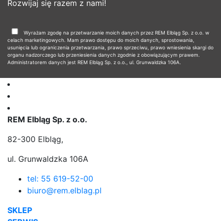
Rozwijaj się razem z nami!
Wyrażam zgodę na przetwarzanie moich danych przez REM Elbląg Sp. z o.o. w
celach marketingowych. Mam prawo dostępu do moich danych, sprostowania,
usunięcia lub ograniczenia przetwarzania, prawo sprzeciwu, prawo wniesienia skargi do
organu nadzorczego lub przeniesienia danych zgodnie z obowiązującym prawem.
Administratorem danych jest REM Elbląg Sp. z o.o., ul. Grunwaldzka 106A.
REM Elbląg Sp. z o.o.
82-300 Elbląg,
ul. Grunwaldzka 106A
tel: 55 619-52-00
biuro@rem.elblag.pl
SKLEP